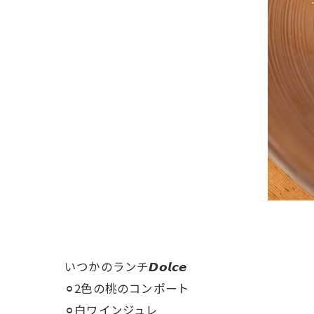
いつかのランチ𝘿𝙤𝙡𝙘𝙚
⚪︎2色の桃のコンポート
⚪︎白ワインジュレ