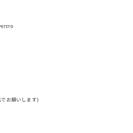
ᴛɪᴛᴏ
でお願いします)⠀