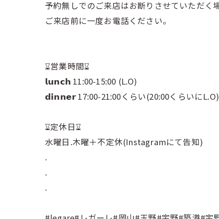
予約無しでのご来店はお断りさせていただく
ご来店前に一度お電話ください。⠀
⠀
⠀
⌛︎営業時間⌛︎⠀
𝗹𝘂𝗻𝗰𝗵 11:00-15:00 (L.O)⠀
𝗱𝗶𝗻𝗻𝗲𝗿 17:00-21:00くらい(20:00くらいにL.O
⠀
⌛︎定休日⌛︎⠀
水曜日.木曜＋不定休(Instagramにて告知)⠀
.⠀
.⠀
.⠀
⠀
#legare#レガーレ#岡山#玉野#宇野#築