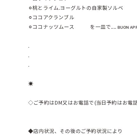
⚪︎桃とライム.ヨーグルトの自家製ソルベ
⚪︎ココアクランブル
⚪︎ココナッツムース を一皿で.... ʙᴜᴏɴ ᴀᴘᴘᴇ
.
.
.
☀︎⠀
⠀
◇ご予約はDM又はお電話で(当日予約はお電話
⠀
⠀
◆店内状況、その後のご予約状況により⠀