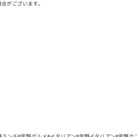
場合がございます。⠀
)⠀
港#宇野ランチ#宇野グルメ#イタリアン#宇野イタリアン#宇野