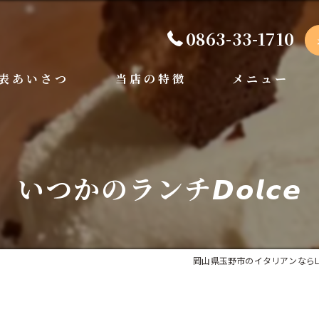
0863-33-1710
表あいさつ
当店の特徴
メニュー
手打ちパスタ
ディナー
ペット可
ランチ
いつかのランチ𝘿𝙤𝙡𝙘𝙚
ドルチェ
岡山県玉野市のイタリアンならLa Cucin