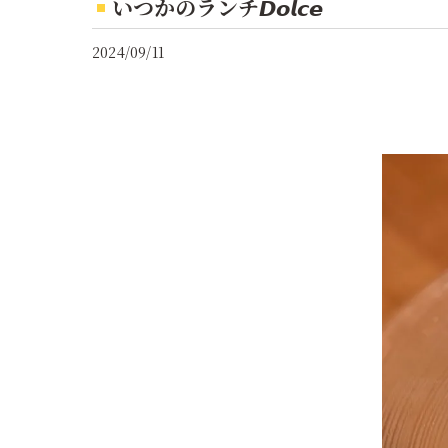
いつかのランチ𝘿𝙤𝙡𝙘𝙚
2024/09/11