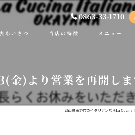
0863-33-1710
表あいさつ
当店の特徴
メニュー
手打ちパスタ
ディナー
ペット可
ランチ
13(金)より営業を再開し
ドルチェ
岡山県玉野市のイタリアンならLa Cucina Itali