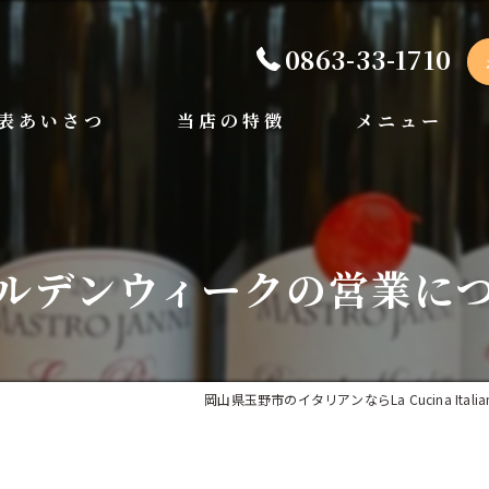
0863-33-1710
表あいさつ
当店の特徴
メニュー
手打ちパスタ
ディナー
ペット可
ランチ
ルデンウィークの営業に
ドルチェ
岡山県玉野市のイタリアンならLa Cucina Italiana