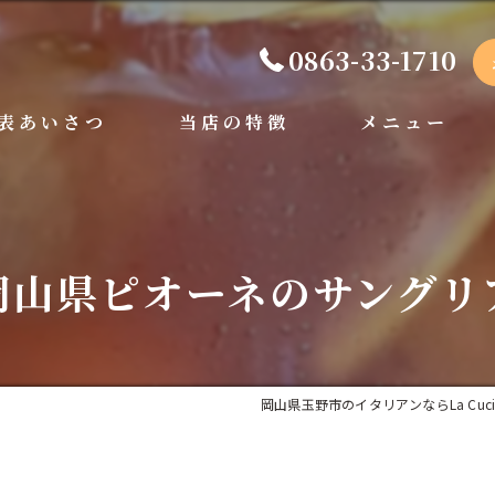
0863-33-1710
表あいさつ
当店の特徴
メニュー
手打ちパスタ
ディナー
ペット可
ランチ
岡山県ピオーネのサングリ
ドルチェ
岡山県玉野市のイタリアンならLa Cucina It