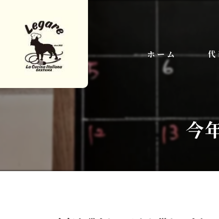
ホーム
代
今