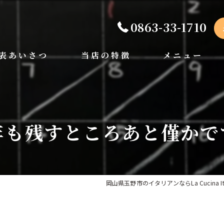
0863-33-1710
表あいさつ
当店の特徴
メニュー
手打ちパスタ
ディナー
ペット可
ランチ
年も残すところあと僅かで
ドルチェ
岡山県玉野市のイタリアンならLa Cucina Itali