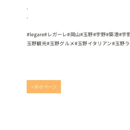
.
.⠀
⠀
#legare#レガーレ#岡山#玉野#宇野#築
玉野観光#玉野グルメ#玉野イタリアン#玉野ラ
< 前のページ