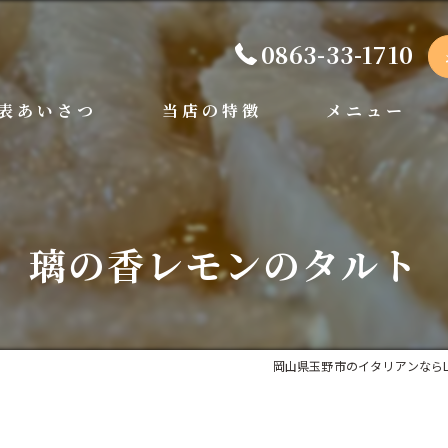
0863-33-1710
表あいさつ
当店の特徴
メニュー
手打ちパスタ
ディナー
ペット可
ランチ
璃の香レモンのタルト
ドルチェ
岡山県玉野市のイタリアンならLa Cuci