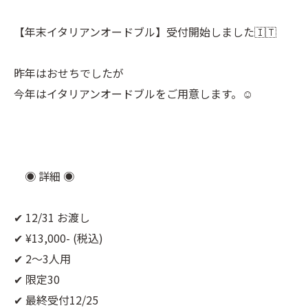
【年末イタリアンオードブル】受付開始しました🇮🇹⠀
⠀
昨年はおせちでしたが⠀
今年はイタリアンオードブルをご用意します。☺︎⠀
⠀
⠀
⠀
◉ 詳細 ◉⠀
⠀
✔︎ 12/31 お渡し⠀
✔︎ ¥13,000- (税込)⠀
✔︎ 2〜3人用⠀
✔︎ 限定30⠀
✔︎ 最終受付12/25⠀