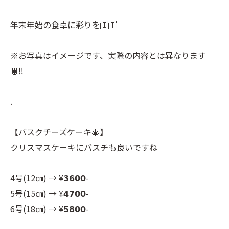
⠀
年末年始の食卓に彩りを🇮🇹⠀
⠀
※お写真はイメージです、実際の内容とは異なります
🦞‼︎⠀
⠀
.⠀
⠀
【バスクチーズケーキ🎄】⠀
クリスマスケーキにバスチも良いですね⠀
⠀
4号(12㎝) → ¥𝟯𝟲𝟬𝟬-⠀
5号(15㎝) → ¥𝟰𝟳𝟬𝟬-⠀
6号(18㎝) → ¥𝟱𝟴𝟬𝟬-⠀
⠀