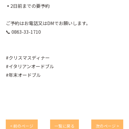
▪︎2日前までの要予約⠀
⠀
ご予約はお電話又はDMでお願いします。⠀
📞 0863-33-1710⠀
⠀
⠀
#クリスマスディナー⠀
#イタリアンオードブル⠀
#年末オードブル⠀
⠀
< 前のページ
一覧に戻る
次のページ >