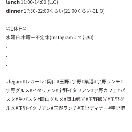
𝗹𝘂𝗻𝗰𝗵 11:00-14:00 (L.O)⠀
𝗱𝗶𝗻𝗻𝗲𝗿 17:30-22:00くらい(21:00くらいにL.O)⠀
⠀
⌛︎定休日⌛︎⠀
水曜日.木曜＋不定休(Instagramにて告知)⠀
.⠀
.⠀
.⠀
⠀
#legare#レガーレ#岡山#玉野#宇野#築港#宇野ランチ#
宇野グルメ#イタリアン#宇野イタリアン#宇野カフェ#パ
スタ#生パスタ#岡山グルメ#岡山観光#玉野観光#玉野グ
ルメ#玉野イタリアン#玉野ランチ#玉野ディナー#宇野港