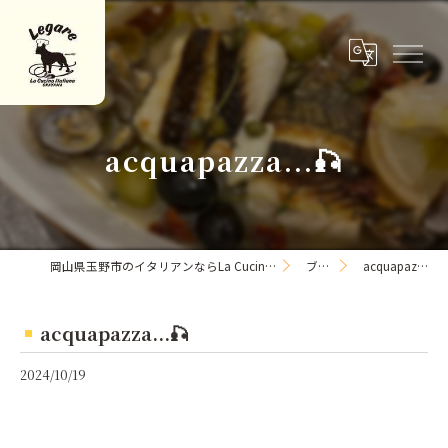
acquapazza...🎣
岡山県玉野市のイタリアンならLa Cucina Italiana Legare
ブログ
acquapazza...🎣
acquapazza...🎣
2024/10/19