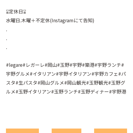
⠀
⌛︎定休日⌛︎⠀
水曜日.木曜＋不定休(Instagramにて告知)⠀
.⠀
.⠀
.⠀
⠀
#legare#レガーレ#岡山#玉野#宇野#築港#宇野ランチ#
宇野グルメ#イタリアン#宇野イタリアン#宇野カフェ#パ
スタ#生パスタ#岡山グルメ#岡山観光#玉野観光#玉野グ
ルメ#玉野イタリアン#玉野ランチ#玉野ディナー#宇野港