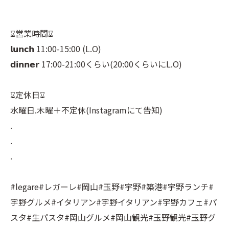
⠀
⠀
⌛︎営業時間⌛︎⠀
𝗹𝘂𝗻𝗰𝗵 11:00-15:00 (L.O)⠀
𝗱𝗶𝗻𝗻𝗲𝗿 17:00-21:00くらい(20:00くらいにL.O)⠀
⠀
⌛︎定休日⌛︎⠀
水曜日.木曜＋不定休(Instagramにて告知)⠀
.⠀
.⠀
.⠀
⠀
#legare#レガーレ#岡山#玉野#宇野#築港#宇野ランチ#
宇野グルメ#イタリアン#宇野イタリアン#宇野カフェ#パ
スタ#生パスタ#岡山グルメ#岡山観光#玉野観光#玉野グ