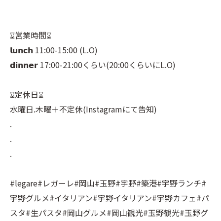
⠀
⠀
⌛︎営業時間⌛︎⠀
𝗹𝘂𝗻𝗰𝗵 11:00-15:00 (L.O)⠀
𝗱𝗶𝗻𝗻𝗲𝗿 17:00-21:00くらい(20:00くらいにL.O)⠀
⠀
⌛︎定休日⌛︎⠀
水曜日.木曜＋不定休(Instagramにて告知)⠀
.⠀
.⠀
.⠀
⠀
#legare#レガーレ#岡山#玉野#宇野#築港#宇野ランチ#
宇野グルメ#イタリアン#宇野イタリアン#宇野カフェ#パ
スタ#生パスタ#岡山グルメ#岡山観光#玉野観光#玉野グ