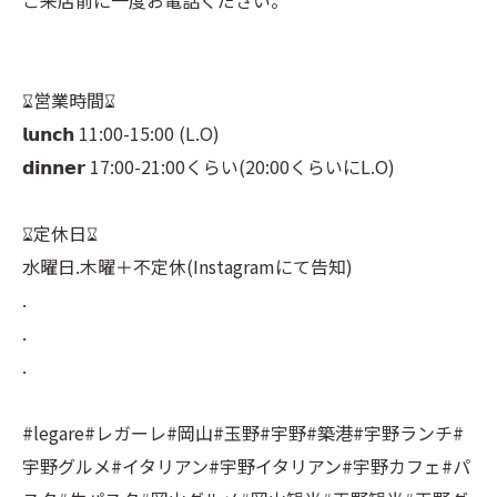
ご来店前に一度お電話ください。⠀
⠀
⠀
⌛︎営業時間⌛︎⠀
𝗹𝘂𝗻𝗰𝗵 11:00-15:00 (L.O)⠀
𝗱𝗶𝗻𝗻𝗲𝗿 17:00-21:00くらい(20:00くらいにL.O)⠀
⠀
⌛︎定休日⌛︎⠀
水曜日.木曜＋不定休(Instagramにて告知)⠀
.⠀
.⠀
.⠀
⠀
#legare#レガーレ#岡山#玉野#宇野#築港#宇野ランチ#
宇野グルメ#イタリアン#宇野イタリアン#宇野カフェ#パ