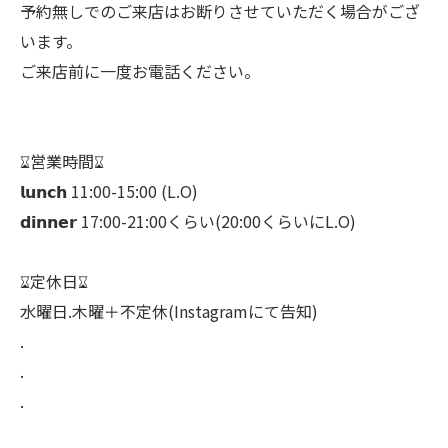
予約無しでのご来店はお断りさせていただく場合がござ
います。⠀
ご来店前に一度お電話ください。⠀
⠀
⠀
⌛︎営業時間⌛︎⠀
𝗹𝘂𝗻𝗰𝗵 11:00-15:00 (L.O)⠀
𝗱𝗶𝗻𝗻𝗲𝗿 17:00-21:00くらい(20:00くらいにL.O)⠀
⠀
⌛︎定休日⌛︎⠀
水曜日.木曜＋不定休(Instagramにて告知)⠀
.⠀
.⠀
.⠀
⠀